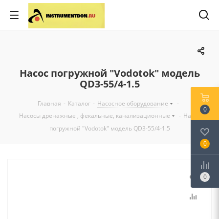
Насос погружной "Vodotok" модель
QD3-55/4-1.5
Главная
-
Каталог
-
Насосное оборудование
-
0
Насосы дренажные , фекальные, канализационные
-
Насос
погружной "Vodotok" модель QD3-55/4-1.5
0
0