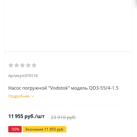
Артикул:
010110
Насос погружной "Vodotok" модель QD3-55/4-1.5
Подробнее
11 955
руб.
/шт
23 910
руб.
-
50
%
Экономия
11 955
руб.