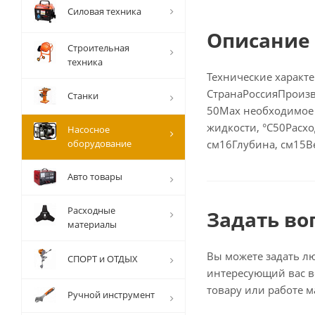
Силовая техника
Описание
Строительная
техника
Технические характ
СтранаРоссияПроизв
Станки
50Max необходимое 
жидкости, °С50Расх
Насосное
оборудование
см16Глубина, см15В
Авто товары
Расходные
Задать во
материалы
Вы можете задать л
СПОРТ и ОТДЫХ
интересующий вас в
товару или работе м
Ручной инструмент