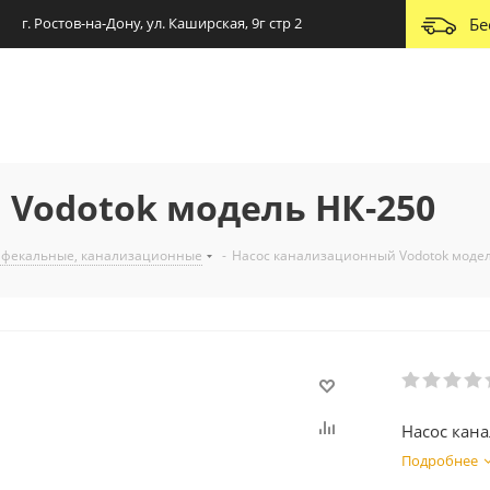
г. Ростов-на-Дону, ул. Каширская, 9г стр 2
Бе
Vodotok модель НК-250
 фекальные, канализационные
-
Насос канализационный Vodotok модел
Насос кан
Подробнее