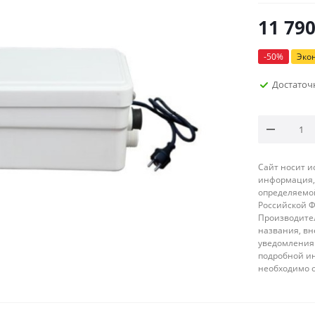
11 79
-
50
%
Эко
Достаточ
Сайт носит 
информация, 
определяемой
Российской 
Производител
названия, вн
уведомления 
подробной ин
необходимо 