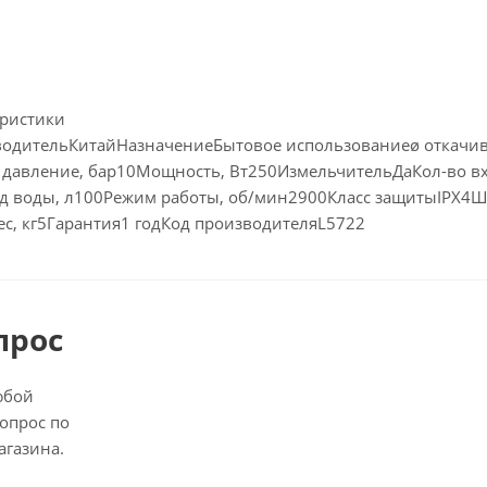
еристики
одительКитайНазначениеБытовое использованиеø откачивани
давление, бар10Мощность, Вт250ИзмельчительДаКол-во вхо
од воды, л100Режим работы, об/мин2900Класс защитыIPX4Ш
ес, кг5Гарантия1 годКод производителяL5722
прос
юбой
опрос по
агазина.