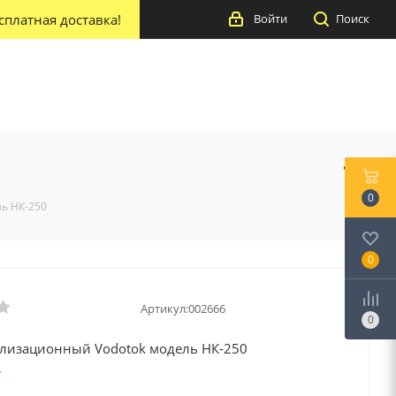
сплатная доставка!
Войти
Поиск
0
ь НК-250
0
Артикул:
002666
0
ализационный Vodotok модель НК-250