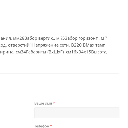
я, мм28Забор вертик., м ?5Забор горизонт., м ?
д. отверстий1Напряжение сети, В220 ВMax темп.
ирина, см34Габариты (ВхШхГ), см16х34х15Высота,
Ваше имя
*
Телефон
*