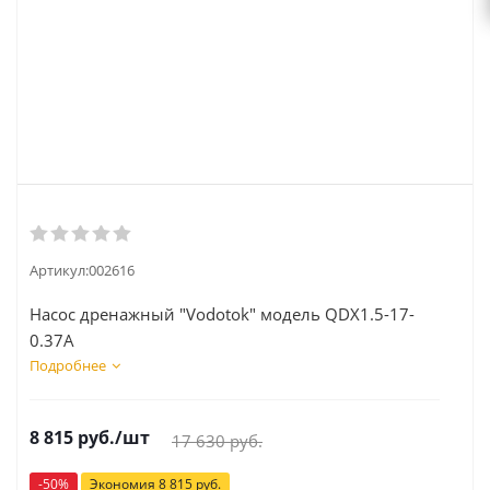
Артикул:
002616
Насос дренажный "Vodotok" модель QDX1.5-17-
0.37A
Подробнее
8 815
руб.
/шт
17 630
руб.
-
50
%
Экономия
8 815
руб.