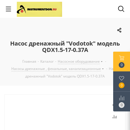
Насос дренажный "Vodotok" модель
QDX1.5-17-0.37A
Главная
-
Каталог
-
Насосное оборудование
-
0
Насосы дренажные , фекальные, канализационные
-
Насос
дренажный "Vodotok" модель QDX1.5-17-0.37A
0
0