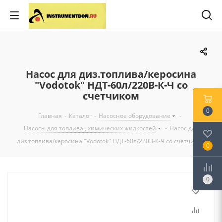
Насос для диз.топлива/керосина
"Vodotok" НДТ-60л/220В-К-Ч со
счетчиком
0
Главная
-
Каталог
-
Насосное оборудование
-
Насосы для топлива , химических жидкостей
-
Насос для
диз.топлива/керосина "Vodotok" НДТ-60л/220В-К-Ч со счетчиком
0
0