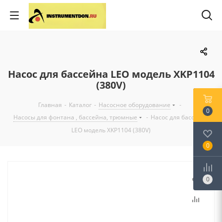
Насос для бассейна LEO модель XKP1104
(380V)
Главная
-
Каталог
-
Насосное оборудование
-
0
Насосы для фонтана , бассейна, трюмные
-
Насос для бассейна
LEO модель XKP1104 (380V)
0
0