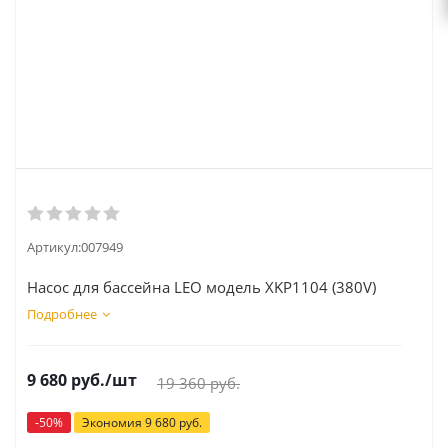
Артикул:
007949
Насос для бассейна LEO модель XKP1104 (380V)
Подробнее
9 680
руб.
/шт
19 360
руб.
-
50
%
Экономия
9 680
руб.