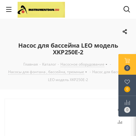
Насос для бассейна LEO модель
XKP250E-2
Главная
-
Каталог
-
Насосное оборудование
-
0
Насосы для фонтана , бассейна, трюмные
-
Насос для бассейна
LEO модель XKP250E-2
0
0