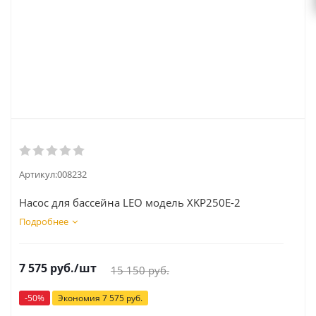
Артикул:
008232
Насос для бассейна LEO модель XKP250E-2
Подробнее
7 575
руб.
/шт
15 150
руб.
-
50
%
Экономия
7 575
руб.