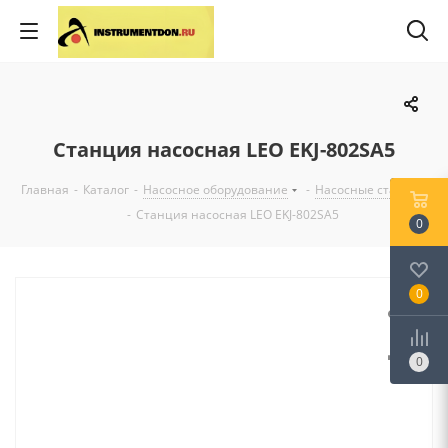
Станция насосная LEO EKJ-802SA5
Главная
-
Каталог
-
Насосное оборудование
-
Насосные станции
-
Станция насосная LEO EKJ-802SA5
0
0
0