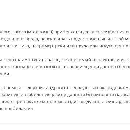
вого насоса (мотопомпа) применяется для перекачивания и
 сада или огорода, перекачивать воду с помощью данной м
го источника, например, реки или пруда или искусственно
ам необходимо купить насос, независимый от электросети,
ронезависимость и возможность перемещения данного бенз
ения.
мотопомпы — двухцилиндровый с воздушным охлаждением. 
ребойную и стабильную работу данного бензинового насоса.
плекте при покупке мотопомпы идет воздушный фильтр, св
ие профилактич