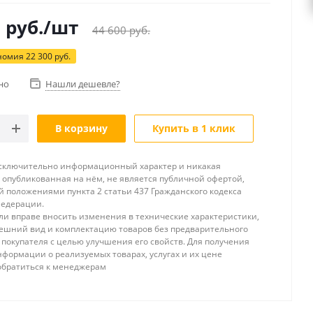
0
руб.
/шт
44 600
руб.
номия
22 300
руб.
но
Нашли дешевле?
В корзину
Купить в 1 клик
исключительно информационный характер и никакая
опубликованная на нём, не является публичной офертой,
 положениями пункта 2 статьи 437 Гражданского кодекса
Федерации.
и вправе вносить изменения в технические характеристики,
ешний вид и комплектацию товаров без предварительного
покупателя с целью улучшения его свойств. Для получения
формации о реализуемых товарах, услугах и их цене
обратиться к менеджерам