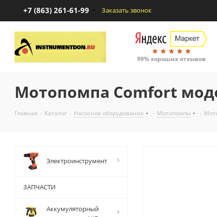
+7 (863) 261-61-99
Заказать звонок
99% хороших отзывов
Мотопомпа Comfort моде
Главная
-
Каталог
-
Насосное оборудование
-
Мотопомпы
-
Мото
Электроинструмент
ЗАПЧАСТИ
Аккумуляторный