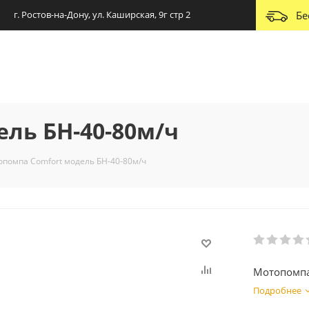
г. Ростов-на-Дону, ул. Каширская, 9г стр 2
Бе
ль БН-40-80м/ч
помпа Comfort модель БН-40-80м/ч
Мотопомпа
Подробнее