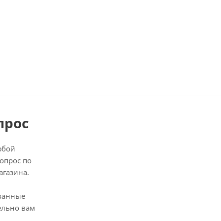
прос
юбой
опрос по
агазина.
ванные
ельно вам