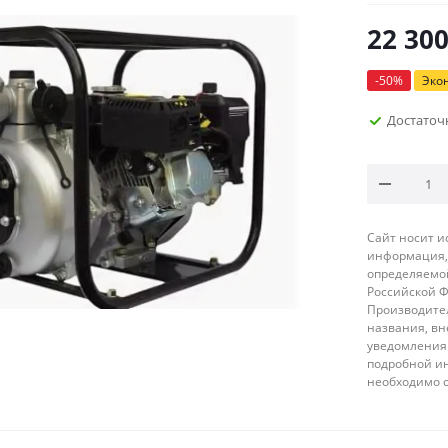
22 30
-
50
%
Эко
Достаточ
Сайт носит 
информация, 
определяемой
Российской 
Производител
названия, вн
уведомления 
подробной ин
необходимо 