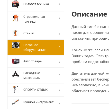
Силовая техника
Описание
Строительная
техника
Данный тип бензино
числе для орошения
Станки
скважины, природно
Насосное
оборудование
Конечно же, если В
Ваших задач. Элект
Авто товары
проблем водоснабж
Расходные
Двигатель данной 
материалы
обеспечивает беспе
немаловажно, в ком
СПОРТ и ОТДЫХ
облегчает проведен
Ручной инструмент