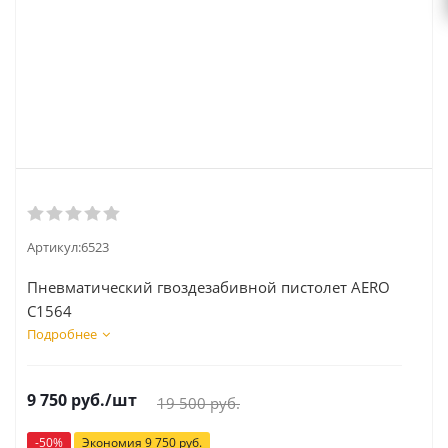
Артикул:
6523
Пневматический гвоздезабивной пистолет AERO
C1564
Подробнее
9 750
руб.
/шт
19 500
руб.
-
50
%
Экономия
9 750
руб.