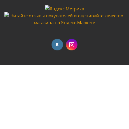
Пистолет продувочный StarTech DG-03
(длин.носик-290мм)
Достаточно
Скобы для пневмостеплера AERO 5,7х20мм
(1000шт.)