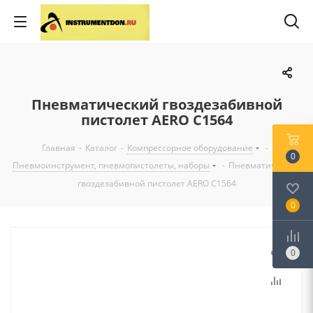
Пневматический гвоздезабивной
пистолет AERO C1564
Главная
-
Каталог
-
Компрессорное оборудование
-
0
Пневмоинструмент, пневмопистолеты, наборы
-
Пневматический
гвоздезабивной пистолет AERO C1564
0
0