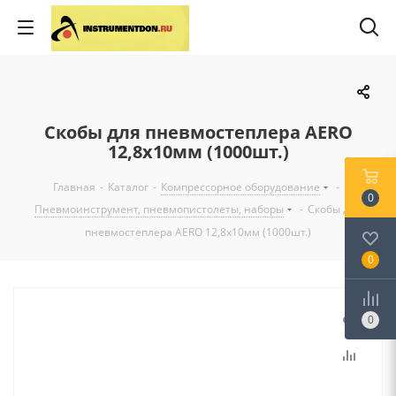
Скобы для пневмостеплера AERO
12,8х10мм (1000шт.)
Главная
-
Каталог
-
Компрессорное оборудование
-
0
Пневмоинструмент, пневмопистолеты, наборы
-
Скобы для
пневмостеплера AERO 12,8х10мм (1000шт.)
0
0