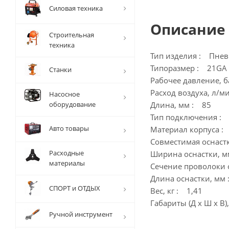
Силовая техника
Описание
Строительная
техника
Тип изделия : Пнев
Типоразмер : 21GA
Станки
Рабочее давление, ба
Расход воздуха, л/м
Насосное
оборудование
Длина, мм : 85
Тип подключения : 
Авто товары
Материал корпуса 
Совместимая оснаст
Расходные
Ширина оснастки, м
материалы
Сечение проволоки о
Длина оснастки, мм 
СПОРТ и ОТДЫХ
Вес, кг : 1,41
Габариты (Д х Ш х В)
Ручной инструмент