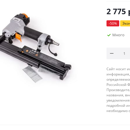
2 775
-
50
%
Эко
Много
Сайт носит 
информация, 
определяемой
Российской 
Производител
названия, вн
уведомления 
подробной ин
необходимо 