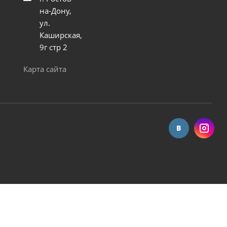
на-Дону,
ул.
Каширская,
9г стр 2
20 шт] (C45)
Карта сайта
 StarTech DG-03 (длин.носик-290мм)