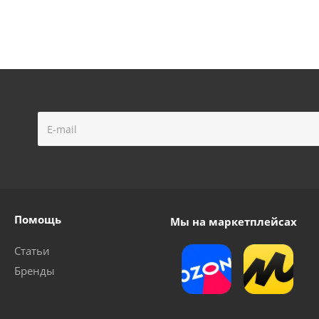
чный StarTech DG-01 (кор.носик-105мм)
Достаточно
Помощь
Мы на маркетплейсах
Статьи
Бренды