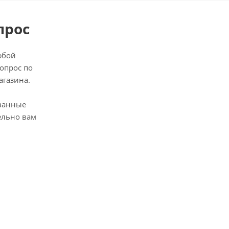
прос
юбой
опрос по
агазина.
ванные
ельно вам