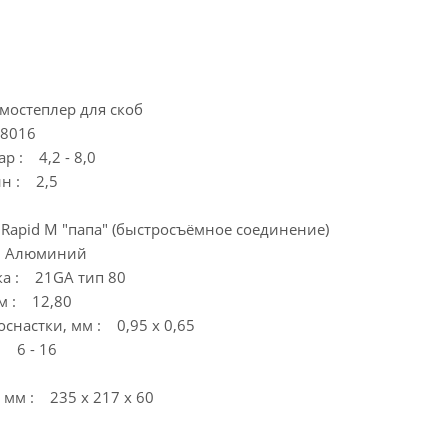
мостеплер для скоб
 8016
р : 4,2 - 8,0
ин : 2,5
Rapid M "папа" (быстросъёмное соединение)
: Алюминий
ка : 21GA тип 80
м : 12,80
снастки, мм : 0,95 х 0,65
: 6 - 16
, мм : 235 х 217 х 60