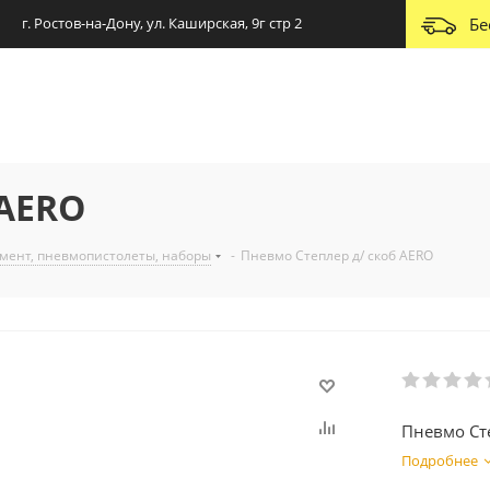
г. Ростов-на-Дону, ул. Каширская, 9г стр 2
Бе
 AERO
мент, пневмопистолеты, наборы
-
Пневмо Степлер д/ скоб AERO
Пневмо Ст
Подробнее