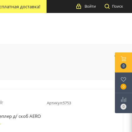
сплатная доставка!
Войти
Поиск
0
0
Артикул:
5753
0
еплер д/ скоб AERO