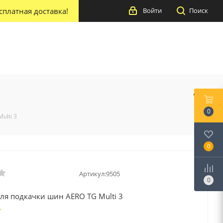
сплатная доставка!
Войти
Поиск
0
ulti 3
0
Артикул:
9505
0
ля подкачки шин AERO TG Multi 3