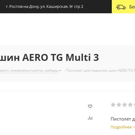
г. Ростов-на-Дону, ул. Каширская, 9г стр 2
Бе
шин AERO TG Multi 3
мент, пневмопистолеты, наборы
-
Пистолет для подкачки шин AERO TG M
Пистолет д
Подробнее