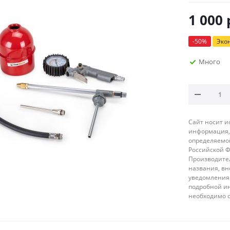
1 000
-
50
%
Эко
Много
Сайт носит 
информация, 
определяемой
Российской 
Производител
названия, вн
уведомления 
подробной ин
необходимо 