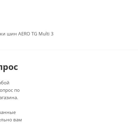
ки шин AERO TG Multi 3
прос
юбой
опрос по
агазина.
ванные
ельно вам