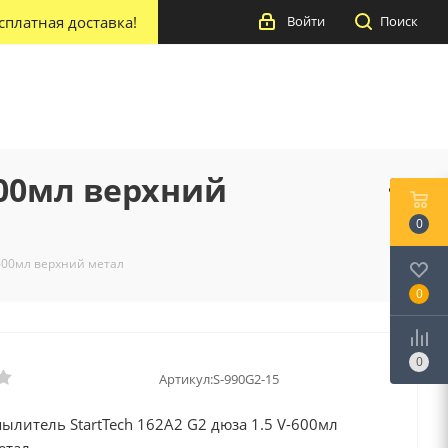
сплатная доставка!
Войти
Поиск
600мл верхний
0
-600мл верхний метал
0
0
Артикул:
S-990G2-15
ылитель StartTech 162А2 G2 дюза 1.5 V-600мл