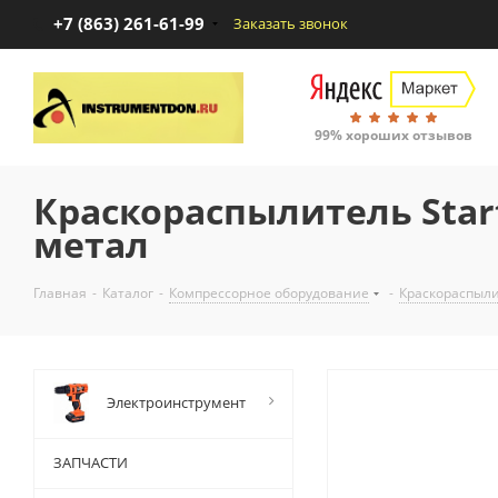
+7 (863) 261-61-99
Заказать звонок
99% хороших отзывов
Краскораспылитель Start
метал
Главная
-
Каталог
-
Компрессорное оборудование
-
Краскораспыли
Электроинструмент
ЗАПЧАСТИ