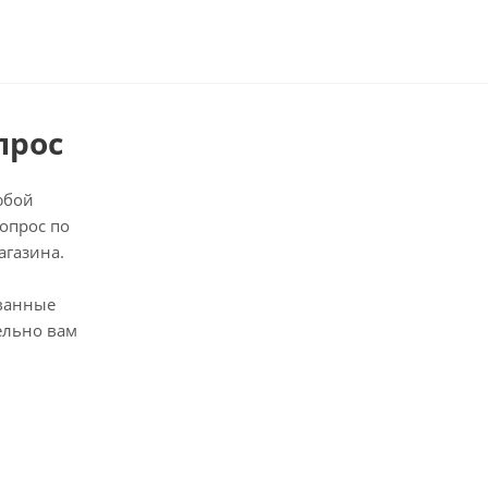
прос
юбой
опрос по
агазина.
ванные
ельно вам