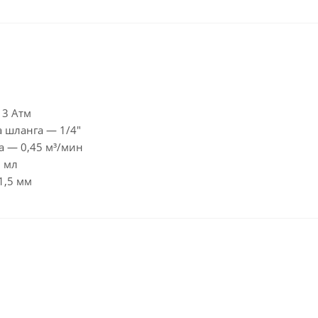
 3 Атм
 шланга — 1/4″
а — 0,45 м³/мин
0 мл
1,5 мм