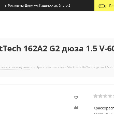
г. Ростов-на-Дону, ул. Каширская, 9г стр 2
Бе
Tech 162А2 G2 дюза 1.5 V-
тели, краскопульты
-
Краскораспылитель StartTech 162А2 G2 дюза 1.5 V
Краскорасп