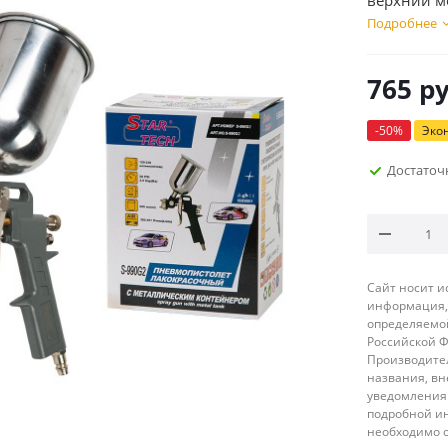
верхний м
Подробнее
765
ру
-
50
%
Эко
Достаточ
Сайт носит 
информация, 
определяемой
Российской 
Производител
названия, вн
уведомления 
подробной ин
необходимо 