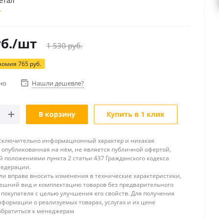
етал
б.
/шт
1 530
руб.
номия
765
руб.
но
Нашли дешевле?
В корзину
Купить в 1 клик
исключительно информационный характер и никакая
опубликованная на нём, не является публичной офертой,
 положениями пункта 2 статьи 437 Гражданского кодекса
Федерации.
и вправе вносить изменения в технические характеристики,
ешний вид и комплектацию товаров без предварительного
покупателя с целью улучшения его свойств. Для получения
формации о реализуемых товарах, услугах и их цене
обратиться к менеджерам