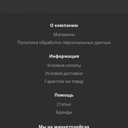
Компрессор безмасляный AERO 180/0F N10
Много
О компании
Магазины
Политика обработки персональных данных
Информация
Условия оплаты
Условия доставки
Гарантия на товар
Компрессор воздушный "Умница" ВК-118-8
Помощь
Статьи
Много
Бренды
Мы на маркетплейсах