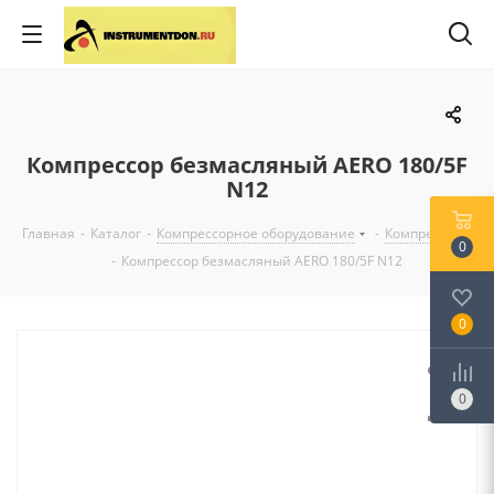
Компрессор безмасляный AERO 180/5F
N12
Главная
-
Каталог
-
Компрессорное оборудование
-
Компрессоры
0
-
Компрессор безмасляный AERO 180/5F N12
0
0