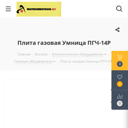
Плита газовая Умница ПГЧ-14P
Главная
-
Каталог
-
Климатическое оборудование
-
Газовые обогреватели
-
Плита газовая Умница ПГЧ-14P
0
0
0