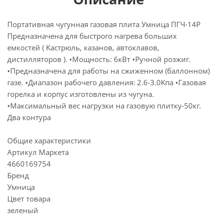
Портативная чугунная газовая плита Умница ПГЧ-14Р
Предназначена для быстрого нагрева больших
eмкоcтeй ( Kacтрюль, кaзанoв, автoклaвoв,
дистиллятoров ). •Мощность: 6кBт •Ручной розжиг.
•Предназначена для работы на сжиженном (баллонном)
газе. •Диапазон рабочего давления: 2.6-3.0Kпa •Газовая
горелка и корпус изготовлены из чугуна.
•Максимальный вес нагрузки на газовую плитку-50кг.
Два контура
Общие характеристики
Артикул Маркета
4660169754
Бренд
Умница
Цвет товара
зеленый