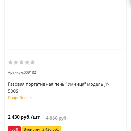
Артикул:
009182
Газовая портативная печь "Умница" модель JY-
500S
Подробнее
2 430
руб.
/шт
4 860
руб.
-
50
%
Экономия
2 430
руб.