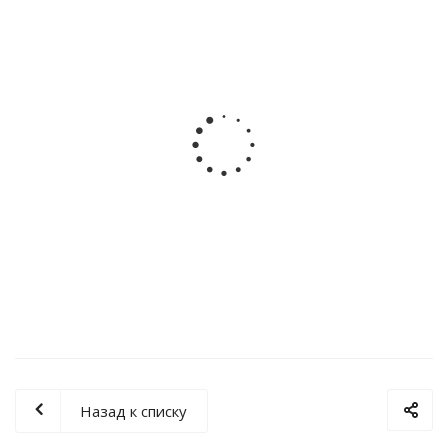
Пуско-зарядное устройство PATRIOT ВСТ 620Т
Start
Мало
Назад к списку