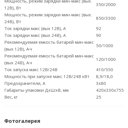
Мощность, режим зарядки мин-макс (вых.
350/2000
12В), Вт
Мощность, режим зарядки мин-макс (вых.
850/3300
24В), Вт
Ток зарядки макс (вых 12В), А
92
Ток зарядки макс (вых 24В), А
90
Рекомендуемая емкость батарей мин-макс
50/1000
(вых 12В), А·ч
Рекомендуемая емкость батарей мин-макс
120/1000
(вых 24В), А·ч
Ток запуска макс 12В/24В
410/550
Мощность при запуске макс 12В/24В кВт
8,9/18,0
Предохранители, А
3х80
Габариты упаковки ДхШхВ, мм
420x330x755
Вес, кг
25
Фотогалерея