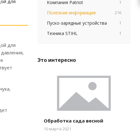
дой для
Компания Patriot
1
Полезная информация
216
Пуско-зарядные устройства
1
Техника STIHL
1
дой для
 давления,
Это интересно
ня
твует
чука,
дет
Обработка сада весной
10 марта 2021