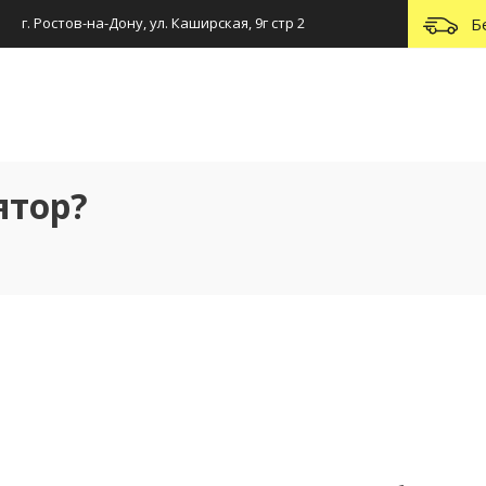
г. Ростов-на-Дону, ул. Каширская, 9г стр 2
Б
ятор?