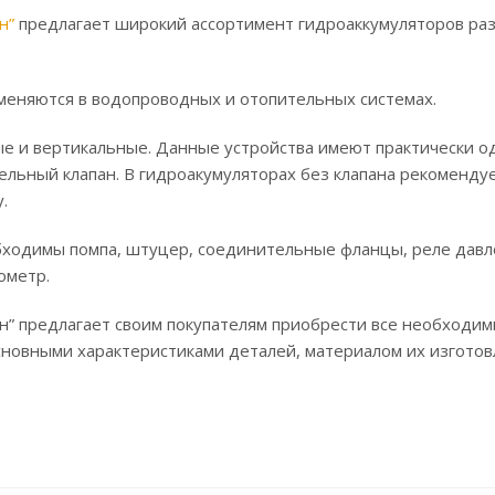
н”
предлагает широкий ассортимент гидроаккумуляторов ра
меняются в водопроводных и отопительных системах.
е и вертикальные. Данные устройства имеют практически 
льный клапан. В гидроакумуляторах без клапана рекоменду
.
бходимы помпа, штуцер, соединительные фланцы, реле давл
ометр.
” предлагает своим покупателям приобрести все необходи
сновными характеристиками деталей, материалом их изготов