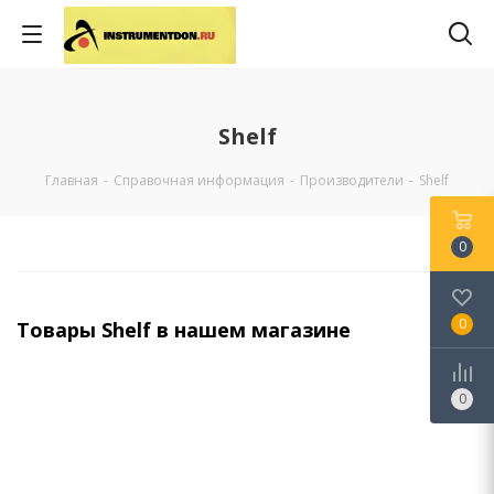
Shelf
Главная
-
Справочная информация
-
Производители
-
Shelf
0
0
Товары Shelf в нашем магазине
0