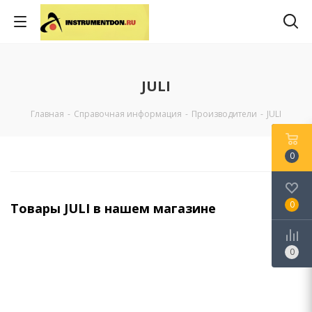
JULI
Главная
-
Справочная информация
-
Производители
-
JULI
0
0
Товары JULI в нашем магазине
0