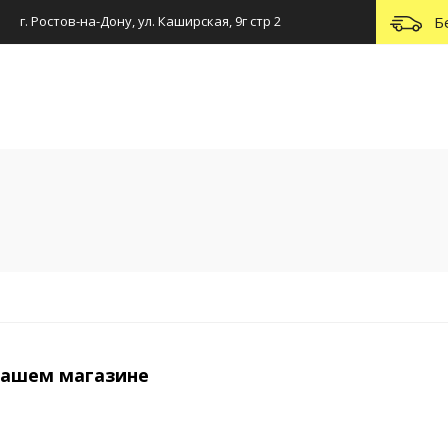
г. Ростов-на-Дону, ул. Каширская, 9г стр 2
Б
нашем магазине