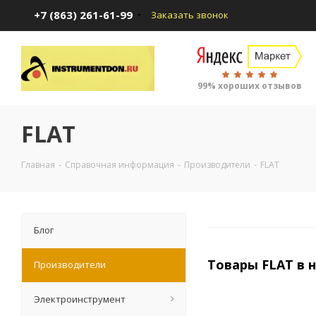
+7 (863) 261-61-99
Заказать звонок
99% хороших отзывов
FLAT
Главная
-
Справочная информация
-
Производители
-
FLAT
Блог
Товары FLAT в 
Производители
Электроинструмент