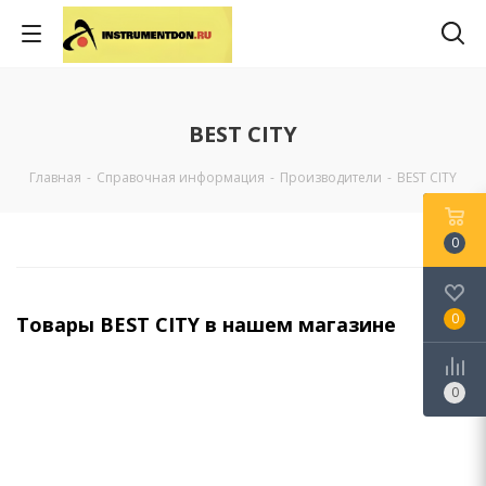
BEST CITY
Главная
-
Справочная информация
-
Производители
-
BEST CITY
0
0
Товары BEST CITY в нашем магазине
0