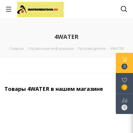
4WATER
Главная
-
Справочная информация
-
Производители
-
4WATER
0
0
Товары 4WATER в нашем магазине
0