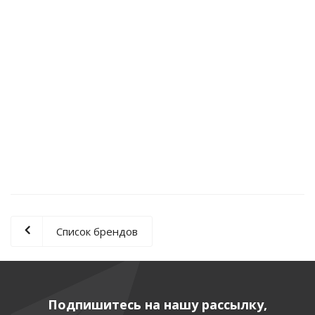
Пресс-контроль PC-1A, 230В/50Гц, 2,2 kW, 2" (с
вилкой и кабелем, синий корпус)
Достаточно
2 825
руб.
/шт
5 650
руб.
Экономия
2 825
руб.
Список брендов
Подпишитесь на нашу рассылку,