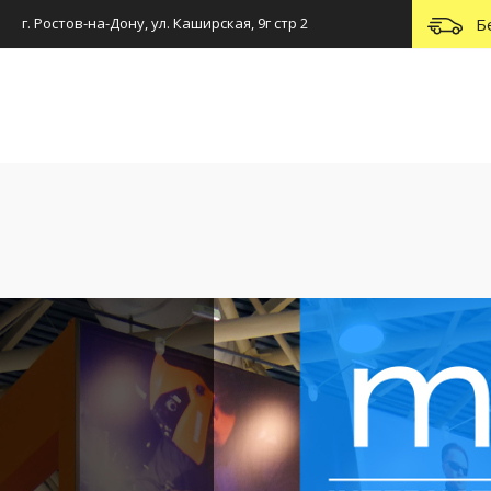
г. Ростов-на-Дону, ул. Каширская, 9г стр 2
Б