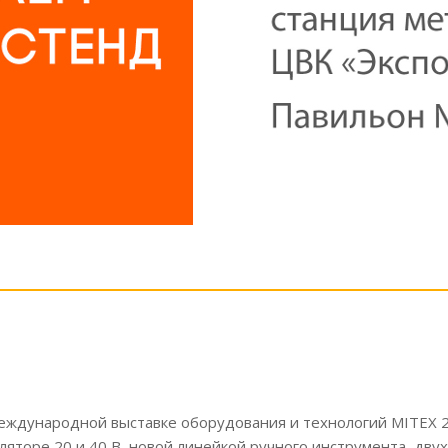
еждународной выставке оборудования и технологий MITEX 
ляторе 20 и 40 В, новой линейкой ручного инструмента, дв