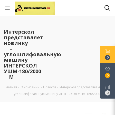
Интерскол
представляет
новинку
–
углошлифовальную
0
машину
ИНТЕРСКОЛ
УШМ-180/2000
0
М
Главная
-
О компании
-
Новости
-
Интерскол представляет новинку
0
– углошлифовальную машину ИНТЕРСКОЛ УШМ-180/2000 М