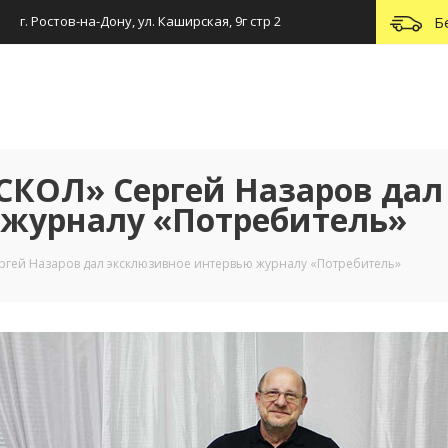
г. Ростов-на-Дону, ул. Каширская, 9г стр 2
Б
СКОЛ» Сергей Назаров дал
 журналу «Потребитель»
гей Назаров дал эксклюзивное интервью журналу «Потребитель»