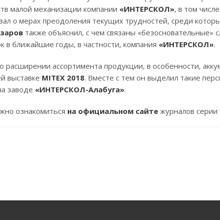
ств малой механизации компании
«ИНТЕРСКОЛ»
, в том чис
зал о мерах преодоления текущих трудностей, среди которы
азаров
также объяснил, с чем связаны «безосновательные» 
к в ближайшие годы, в частности, компания
«ИНТЕРСКОЛ»
.
о расширении ассортимента продукции, в особенности, акку
ей выставке
MITEX
2018
. Вместе с тем он выделил такие пер
на заводе
«ИНТЕРСКОЛ-Алабуга»
.
жно ознакомиться
на официальном сайте
журналов серии