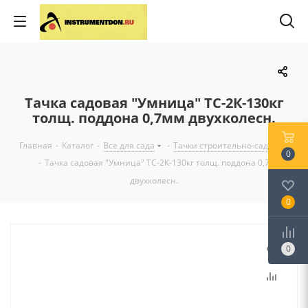
Тачка садовая "Умница" ТС-2К-130кг
толщ. поддона 0,7мм двухколесн.
Главная
-
Каталог
-
Все для сада
-
Тачки строительно-садовые
0
-
Тачка садовая "Умница" ТС-2К-130кг толщ. поддона 0,7мм
двухколесн.
0
0