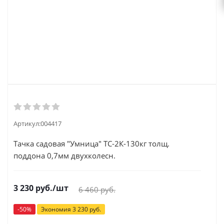
Артикул:
004417
Тачка садовая "Умница" ТС-2К-130кг толщ.
поддона 0,7мм двухколесн.
3 230
руб.
/шт
6 460
руб.
-
50
%
Экономия
3 230
руб.