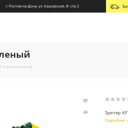
г. Ростов-на-Дону, ул. Каширская, 9г стр 2
Бе
еленый
-F-2 желто-зеленый
Триггер AP
Подробнее