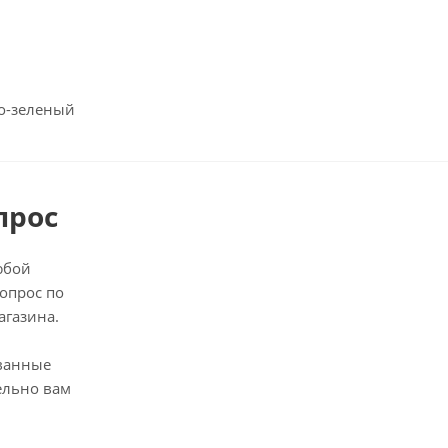
то-зеленый
прос
юбой
опрос по
агазина.
ванные
ельно вам