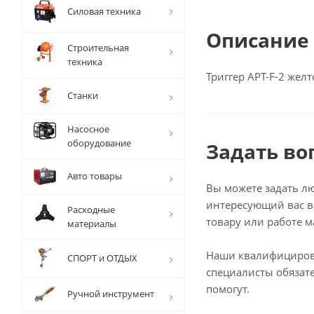
Силовая техника
Описание
Строительная
техника
Триггер APT-F-2 жел
Станки
Насосное
оборудование
Задать во
Авто товары
Вы можете задать л
интересующий вас в
Расходные
товару или работе м
материалы
Наши квалифициро
СПОРТ и ОТДЫХ
специалисты обязат
помогут.
Ручной инструмент