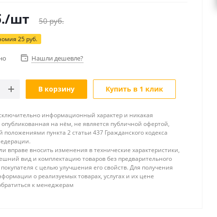
.
/шт
50
руб.
номия
25
руб.
но
Нашли дешевле?
В корзину
Купить в 1 клик
исключительно информационный характер и никакая
опубликованная на нём, не является публичной офертой,
 положениями пункта 2 статьи 437 Гражданского кодекса
Федерации.
и вправе вносить изменения в технические характеристики,
ешний вид и комплектацию товаров без предварительного
покупателя с целью улучшения его свойств. Для получения
формации о реализуемых товарах, услугах и их цене
обратиться к менеджерам