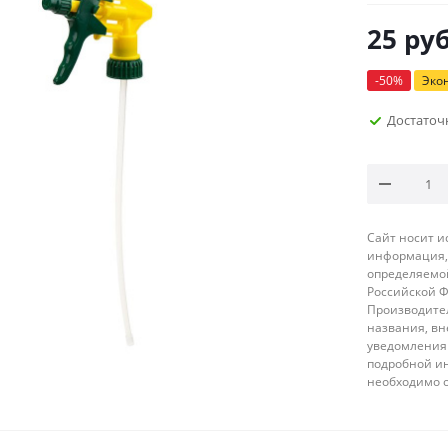
25
руб
-
50
%
Эко
Достаточ
Сайт носит 
информация, 
определяемой
Российской 
Производител
названия, вн
уведомления 
подробной ин
необходимо 