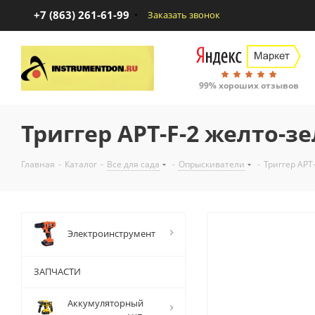
+7 (863) 261-61-99
Заказать звонок
99% хороших отзывов
Триггер APT-F-2 желто-з
Главная
-
Каталог
-
Все для сада
-
Опрыскиватели
-
Триггер APT
Электроинструмент
ЗАПЧАСТИ
Аккумуляторный