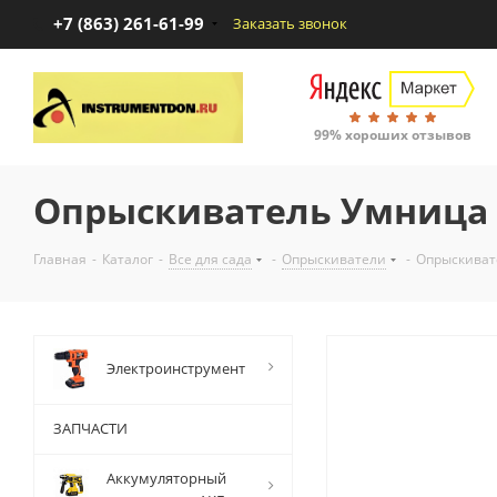
+7 (863) 261-61-99
Заказать звонок
99% хороших отзывов
Опрыскиватель Умница 
Главная
-
Каталог
-
Все для сада
-
Опрыскиватели
-
Опрыскиват
Электроинструмент
ЗАПЧАСТИ
Аккумуляторный