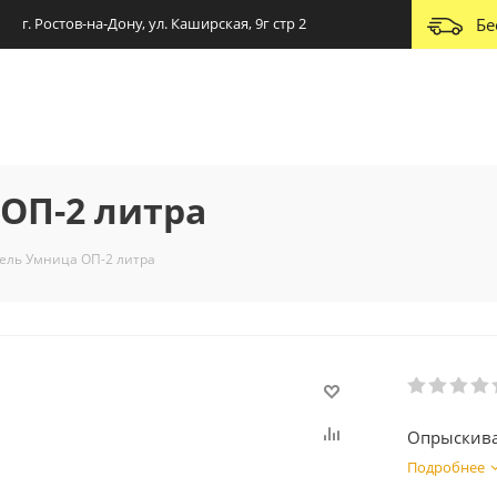
г. Ростов-на-Дону, ул. Каширская, 9г стр 2
Бе
ОП-2 литра
ель Умница ОП-2 литра
Опрыскива
Подробнее