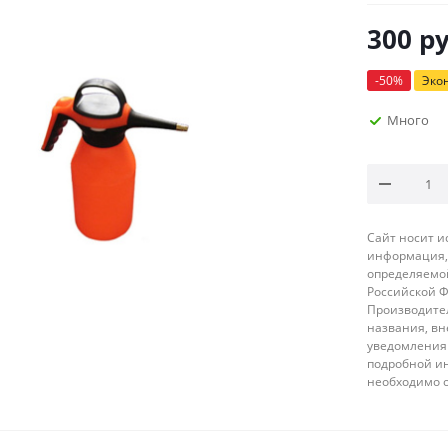
300
ру
-
50
%
Эко
Много
Сайт носит 
информация, 
определяемой
Российской 
Производител
названия, вн
уведомления 
подробной ин
необходимо 