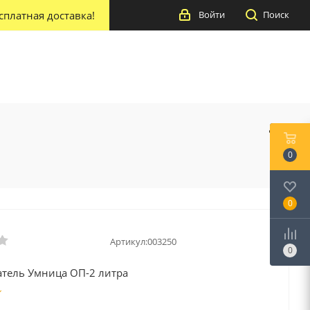
сплатная доставка!
Войти
Поиск
0
0
Артикул:
003250
0
тель Умница ОП-2 литра