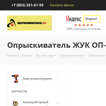
+7 (863) 261-61-99
Заказать звонок
99% хороших отзывов
Опрыскиватель ЖУК ОП-2
Главная
-
Каталог
-
Все для сада
-
Опрыскиватели
-
Опрыскиват
Электроинструмент
ЗАПЧАСТИ
Аккумуляторный