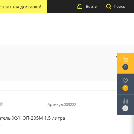
сплатная доставка!
Войти
Поиск
0
0
Артикул:
003222
0
тель ЖУК ОП-205М 1,5 литра