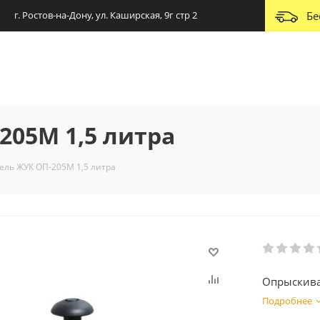
г. Ростов-на-Дону, ул. Каширская, 9г стр 2
Бе
05М 1,5 литра
ель ЖУК ОП-205М 1,5 литра
Опрыскива
Подробнее