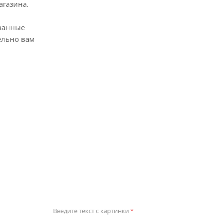
агазина.
ванные
ельно вам
Введите текст с картинки
*