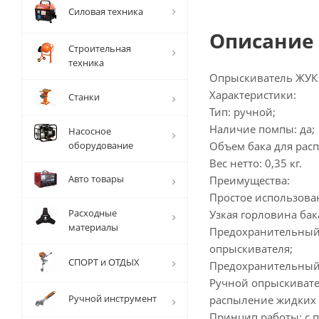
Силовая техника
Описание
Строительная
техника
Опрыскиватель ЖУК 
Характеристики:
Станки
Тип: ручной;
Наличие помпы: да;
Насосное
оборудование
Объем бака для расп.
Вес нетто: 0,35 кг.
Авто товары
Преимущества:
Простое использова
Расходные
Узкая горловина бак
материалы
Предохранительный 
опрыскивателя;
СПОРТ и ОТДЫХ
Предохранительный 
Ручной опрыскивате
Ручной инструмент
распыление жидких 
Принцип работы: с п