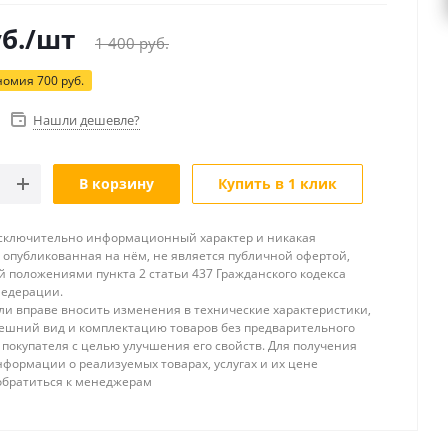
б.
/шт
1 400
руб.
номия
700
руб.
Нашли дешевле?
В корзину
Купить в 1 клик
исключительно информационный характер и никакая
опубликованная на нём, не является публичной офертой,
 положениями пункта 2 статьи 437 Гражданского кодекса
Федерации.
и вправе вносить изменения в технические характеристики,
ешний вид и комплектацию товаров без предварительного
покупателя с целью улучшения его свойств. Для получения
формации о реализуемых товарах, услугах и их цене
обратиться к менеджерам