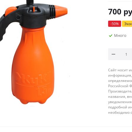
700
ру
-
50
%
Эко
Много
Сайт носит 
информация, 
определяемой
Российской 
Производител
названия, вн
уведомления 
подробной ин
необходимо 