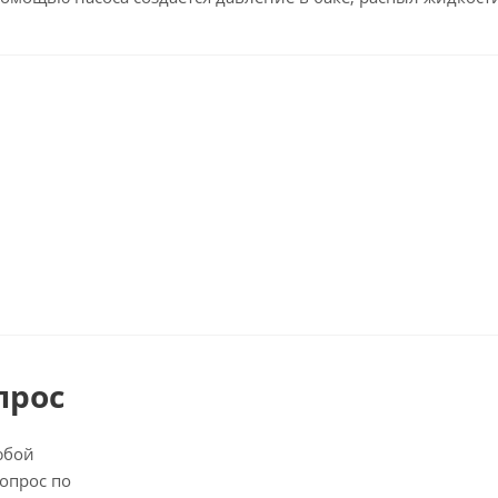
прос
юбой
опрос по