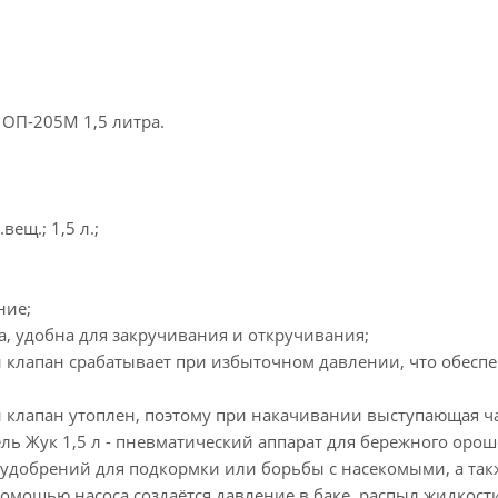
ОП-205М 1,5 литра.
вещ.; 1,5 л.;
ние;
а, удобна для закручивания и откручивания;
клапан срабатывает при избыточном давлении, что обеспеч
клапан утоплен, поэтому при накачивании выступающая час
ль Жук 1,5 л - пневматический аппарат для бережного оро
удобрений для подкормки или борьбы с насекомыми, а такж
омощью насоса создаётся давление в баке, распыл жидкост