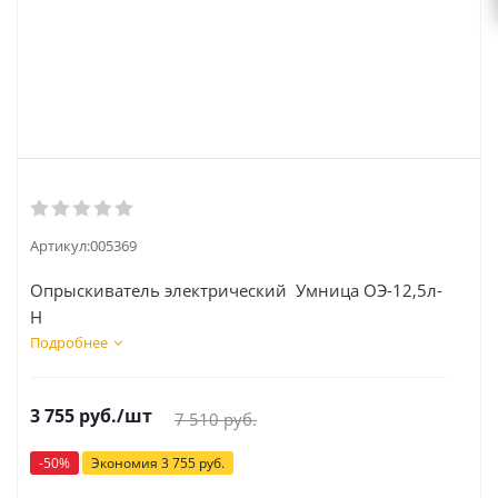
Артикул:
005369
Опрыскиватель электрический Умница ОЭ-12,5л-
Н
Подробнее
3 755
руб.
/шт
7 510
руб.
-
50
%
Экономия
3 755
руб.