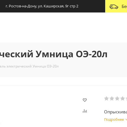
г. Ростов-на-Дону, ул. Каширская, 9г стр 2
Бе
ческий Умница ОЭ-20л
ель электрический Умница ОЭ-20л
Опрыскива
Подробнее