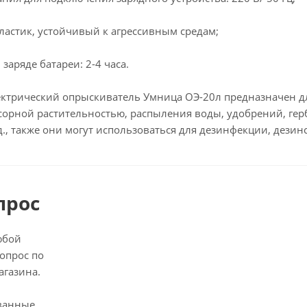
ластик, устойчивый к агрессивным средам;
заряде батареи: 2-4 часа.
ктрический опрыскиватель Умница ОЭ-20л предназначен дл
 сорной растительностью, распыления воды, удобрений, ге
.д., также они могут использоваться для дезинфекции, дезин
прос
юбой
опрос по
агазина.
ванные