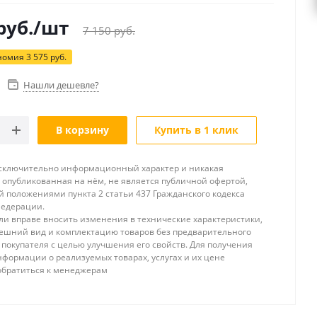
руб.
/шт
7 150
руб.
номия
3 575
руб.
Нашли дешевле?
В корзину
Купить в 1 клик
исключительно информационный характер и никакая
опубликованная на нём, не является публичной офертой,
 положениями пункта 2 статьи 437 Гражданского кодекса
Федерации.
и вправе вносить изменения в технические характеристики,
ешний вид и комплектацию товаров без предварительного
покупателя с целью улучшения его свойств. Для получения
формации о реализуемых товарах, услугах и их цене
обратиться к менеджерам