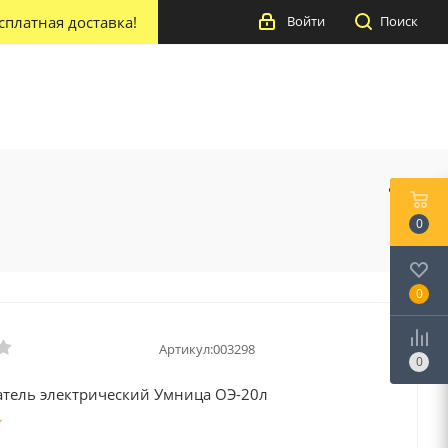
сплатная доставка!
Войти
Поиск
0
0
Артикул:
003298
0
тель электрический Умница ОЭ-20л