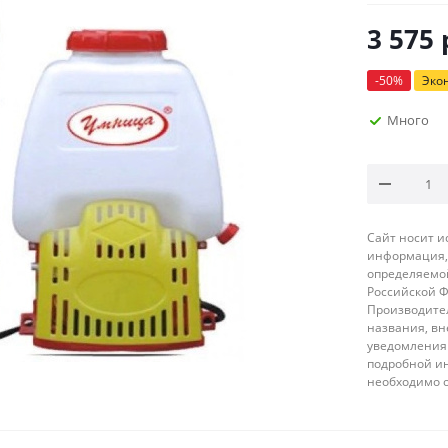
3 575
-
50
%
Эко
Много
Сайт носит 
информация, 
определяемой
Российской 
Производител
названия, вн
уведомления 
подробной ин
необходимо 