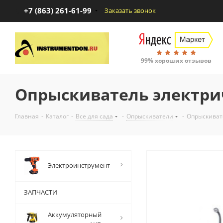
+7 (863) 261-61-99
Заказать звонок
99% хороших отзывов
Опрыскиватель электри
Главная
-
Каталог
-
Все для сада
-
Опрыскиватели
-
Опрыскиват
Электроинструмент
ЗАПЧАСТИ
Аккумуляторный