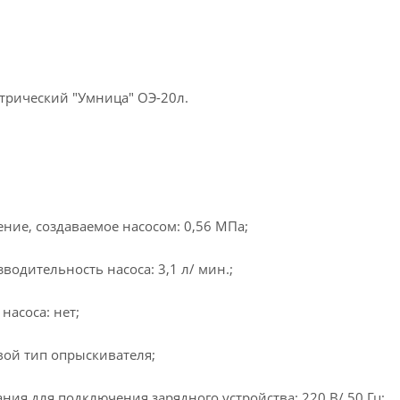
трический "Умница" ОЭ-20л.
ние, создаваемое насосом: 0,56 МПа;
одительность насоса: 3,1 л/ мин.;
насоса: нет;
вой тип опрыскивателя;
ния для подключения зарядного устройства: 220 В/ 50 Гц;