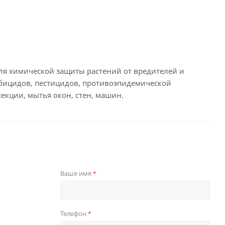
я химической защиты растений от вредителей и
рбицидов, пестицидов, противоэпидемической
секции, мытья окон, стен, машин.
Ваше имя
*
Телефон
*