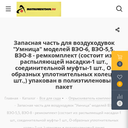
Запасная часть для воздуходувок
"Умница" моделей ВЭО-6, ВЭО-5,5,
ВЭО-8 - ремкомплект (состоит из:
распыляющей насадки-1 шт.,
0
соединительной муфты-1 шт., О-
образных уплотнительных колец-2
шт.,) упакован в полиэтиленовый
0
пакет
Главная
-
Каталог
-
Все для сада
-
Опрыскиватель комплектующие
0
-
Запасная часть для воздуходувок "Умница" моделей ВЭО-6,
ВЭО-5,5, ВЭО-8 - ремкомплект (состоит из: распыляющей насадки-1
шт., соединительной муфты-1 шт., О-образных уплотнительных
колец-2 шт.,) упакован в полиэтиленовый пакет