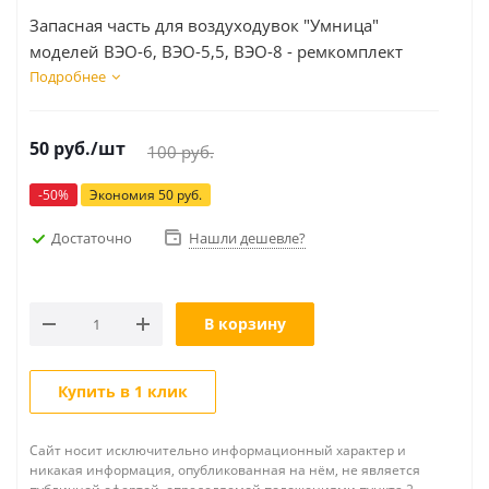
Запасная часть для воздуходувок "Умница"
моделей ВЭО-6, ВЭО-5,5, ВЭО-8 - ремкомплект
(состоит из: распыляющей насадки-1 шт.,
Подробнее
соединительной муфты-1 шт., О-образных
уплотнительных колец-2 шт.,) упакован в
50
руб.
/шт
100
руб.
полиэтиленовый пакет
-
50
%
Экономия
50
руб.
Достаточно
Нашли дешевле?
В корзину
Купить в 1 клик
Сайт носит исключительно информационный характер и
никакая информация, опубликованная на нём, не является