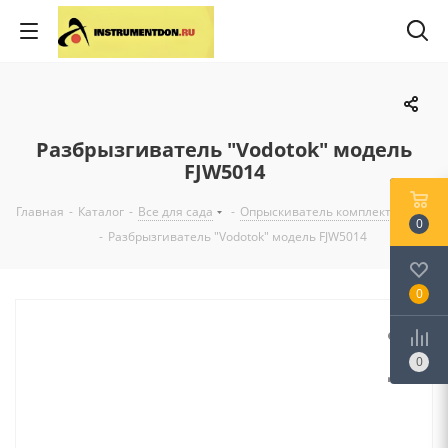
Разбрызгиватель "Vodotok" модель
FJW5014
Главная
-
Каталог
-
Все для сада
-
Опрыскиватель комплектующие
0
-
Разбрызгиватель "Vodotok" модель FJW5014
0
0