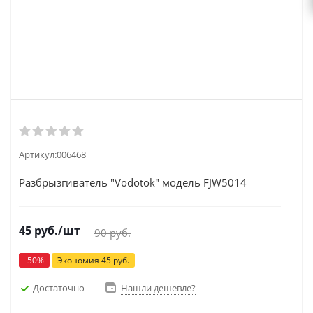
Артикул:
006468
Разбрызгиватель "Vodotok" модель FJW5014
45
руб.
/шт
90
руб.
-
50
%
Экономия
45
руб.
Достаточно
Нашли дешевле?