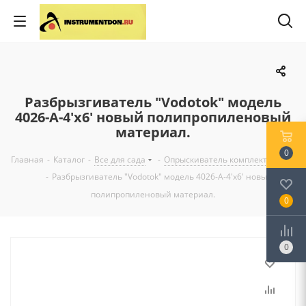
Разбрызгиватель "Vodotok" модель
4026-А-4'x6' новый полипропиленовый
материал.
0
Главная
-
Каталог
-
Все для сада
-
Опрыскиватель комплектующие
-
Разбрызгиватель "Vodotok" модель 4026-А-4'x6' новый
полипропиленовый материал.
0
0