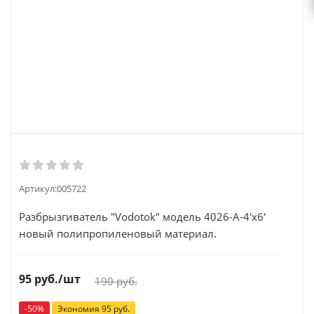
Артикул:
005722
Разбрызгиватель "Vodotok" модель 4026-А-4'x6'
новый полипропиленовый материал.
95
руб.
/шт
190
руб.
-
50
%
Экономия
95
руб.