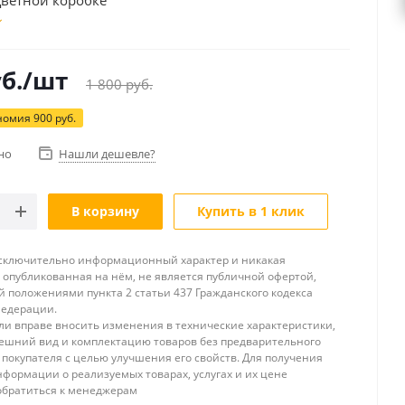
цветной коробке
б.
/шт
1 800
руб.
номия
900
руб.
но
Нашли дешевле?
В корзину
Купить в 1 клик
исключительно информационный характер и никакая
опубликованная на нём, не является публичной офертой,
 положениями пункта 2 статьи 437 Гражданского кодекса
Федерации.
и вправе вносить изменения в технические характеристики,
ешний вид и комплектацию товаров без предварительного
покупателя с целью улучшения его свойств. Для получения
формации о реализуемых товарах, услугах и их цене
обратиться к менеджерам