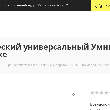
г. Ростов-на-Дону, ул. Каширская, 9г стр 2
Бе
еский универсальный Умн
ке
-
Брандспойт телескопический универсальный Умница модель УБ-3,5м 
Брандспой