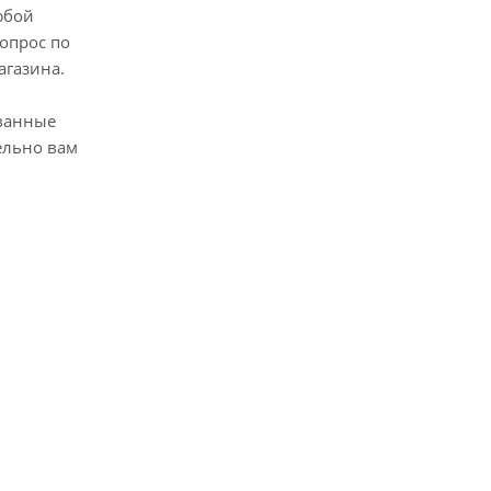
юбой
опрос по
агазина.
ванные
ельно вам