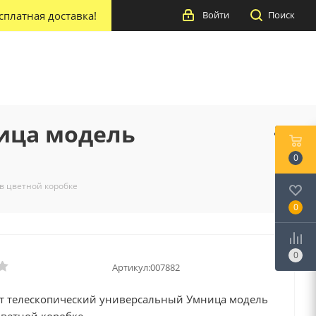
сплатная доставка!
Войти
Поиск
ица модель
0
в цветной коробке
0
0
Артикул:
007882
т телескопический универсальный Умница модель