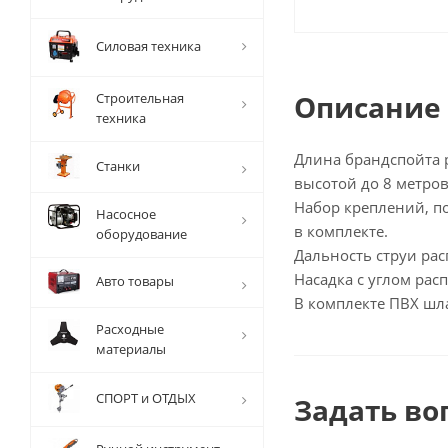
Силовая техника
Описание
Строительная
техника
Длина брандспойта р
Станки
высотой до 8 метров
Набор креплений, п
Насосное
в комплекте.
оборудование
Дальность струи рас
Насадка с углом рас
Авто товары
В комплекте ПВХ шл
Расходные
материалы
СПОРТ и ОТДЫХ
Задать во