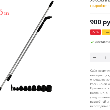
УБ-3,5м в 
Подробнее
900
ру
-
50
%
Эко
Достаточ
Сайт носит 
информация, 
определяемой
Российской 
Производител
названия, вн
уведомления 
подробной ин
необходимо 