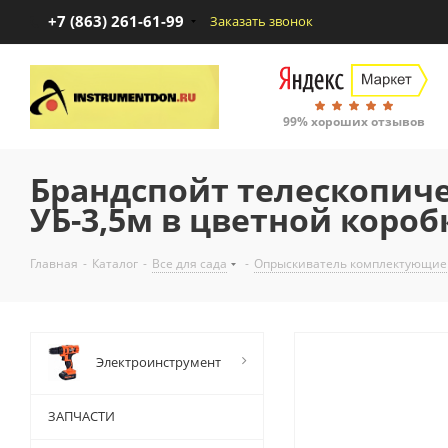
+7 (863) 261-61-99
Заказать звонок
99% хороших отзывов
Брандспойт телескопич
УБ-3,5м в цветной короб
Главная
-
Каталог
-
Все для сада
-
Опрыскиватель комплектующие
Электроинструмент
ЗАПЧАСТИ