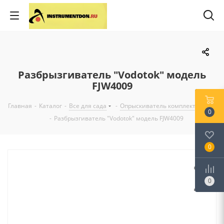
Разбрызгиватель "Vodotok" модель
FJW4009
Главная
-
Каталог
-
Все для сада
-
Опрыскиватель комплектующие
0
-
Разбрызгиватель "Vodotok" модель FJW4009
0
0