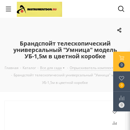
Брандспойт телескопический
универсальный "Умница" модель
УБ-1,5м в цветной коробке
0
Главная
-
Каталог
-
Все для сада
-
Опрыскиватель комплектующие
-
Брандспойт телескопический универсальный "Умница" модель
УБ-1,5м в цветной коробке
0
0