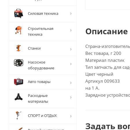
Силовая техника
Описание
Строительная
техника
Страна-изготовител
Станки
Вес товара, г 200
Материал пластик
Насосное
Тип запчасть для са
оборудование
Цвет черный
Артикул 009633
Авто товары
на 1 А.
Зарядное устройство
Расходные
материалы
СПОРТ и ОТДЫХ
Задать во