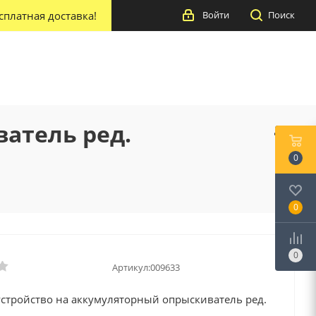
сплатная доставка!
Войти
Поиск
атель ред.
0
0
0
Артикул:
009633
устройство на аккумуляторный опрыскиватель ред.