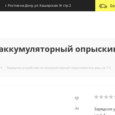
г. Ростов-на-Дону, ул. Каширская, 9г стр 2
Бе
 аккумуляторный опрыскив
-
Зарядное устройство на аккумуляторный опрыскиватель ред. на 1 А
Зарядное 