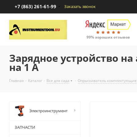
+7 (863) 261-61-99
Заказать звонок
99% хороших отзывов
Зарядное устройство на
на 1 А
Главная
-
Каталог
-
Все для сада
-
Опрыскиватель комплектующие
Электроинструмент
ЗАПЧАСТИ