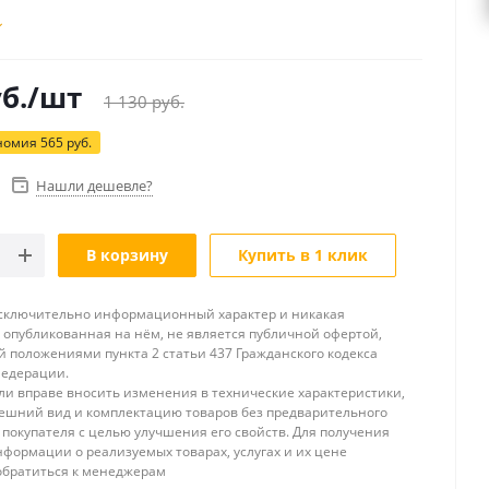
б.
/шт
1 130
руб.
номия
565
руб.
Нашли дешевле?
В корзину
Купить в 1 клик
исключительно информационный характер и никакая
опубликованная на нём, не является публичной офертой,
 положениями пункта 2 статьи 437 Гражданского кодекса
Федерации.
и вправе вносить изменения в технические характеристики,
ешний вид и комплектацию товаров без предварительного
покупателя с целью улучшения его свойств. Для получения
формации о реализуемых товарах, услугах и их цене
обратиться к менеджерам