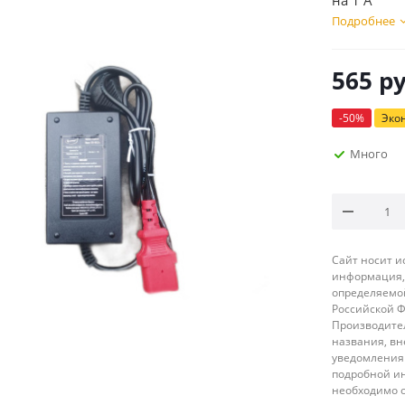
на 1 А
Подробнее
565
ру
-
50
%
Эко
Много
Сайт носит 
информация, 
определяемой
Российской 
Производител
названия, вн
уведомления 
подробной ин
необходимо 