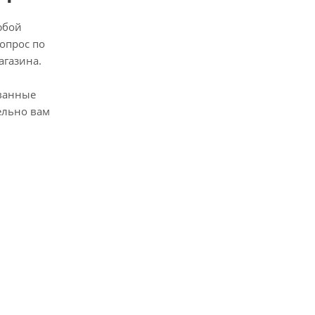
юбой
опрос по
агазина.
ванные
ельно вам