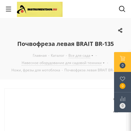
Почвофреза левая BRAIT BR-135
Главная
-
Каталог
-
Все для сада
-
Навесное оборудование для садовой техники
-
0
Ножи, фрезы для мотоблока
-
Почвофреза левая BRAIT BR-135
0
0