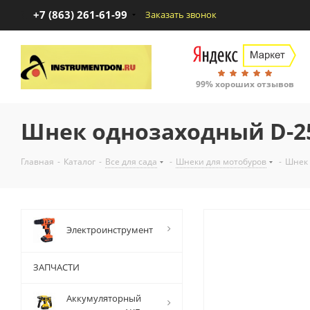
+7 (863) 261-61-99
Заказать звонок
99% хороших отзывов
Шнек однозаходный D-250
Главная
-
Каталог
-
Все для сада
-
Шнеки для мотобуров
-
Шнек 
Электроинструмент
ЗАПЧАСТИ
Аккумуляторный