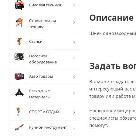
Силовая техника
Описание
Строительная
техника
Шнек однозаходный 
Станки
Насосное
оборудование
Задать во
Авто товары
Вы можете задать л
интересующий вас в
Расходные
товару или работе м
материалы
Наши квалифициро
СПОРТ и ОТДЫХ
специалисты обязат
помогут.
Ручной инструмент