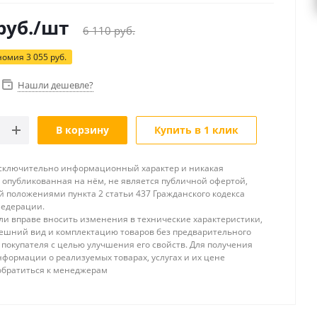
руб.
/шт
6 110
руб.
номия
3 055
руб.
Нашли дешевле?
В корзину
Купить в 1 клик
исключительно информационный характер и никакая
опубликованная на нём, не является публичной офертой,
 положениями пункта 2 статьи 437 Гражданского кодекса
Федерации.
и вправе вносить изменения в технические характеристики,
ешний вид и комплектацию товаров без предварительного
покупателя с целью улучшения его свойств. Для получения
формации о реализуемых товарах, услугах и их цене
обратиться к менеджерам