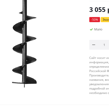
3 055
-
50
%
Эко
Мало
Сайт носит 
информация, 
определяемой
Российской 
Производител
названия, вн
уведомления 
подробной ин
необходимо 