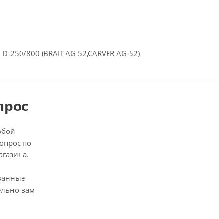
D-250/800 (BRAIT AG 52,CARVER AG-52)
прос
юбой
опрос по
агазина.
ванные
ельно вам