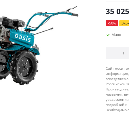
35 02
-
50
%
Эко
Мало
Сайт носит 
информация, 
определяемой
Российской 
Производител
названия, вн
уведомления 
подробной ин
необходимо 