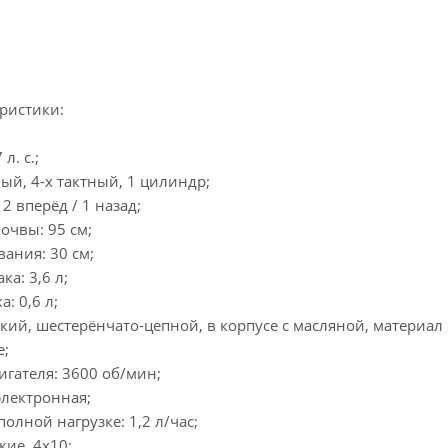
ристики:
л. с.;
ый, 4-х тактный, 1 цилиндр;
2 вперёд / 1 назад;
очвы: 95 см;
ания: 30 см;
а: 3,6 л;
: 0,6 л;
кий, шестерёнчато-цепной, в корпусе с масляной, материал 
е;
гателя: 3600 об/мин;
электронная;
олной нагрузке: 1,2 л/час;
кие, 4х10;