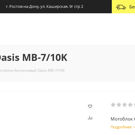
г. Ростов-на-Дону, ул. Каширская, 9г стр 2
Бе
sis MB-7/10K
тоблок бензиновый Oasis MB-7/10K
Мотоблок 
Подробнее