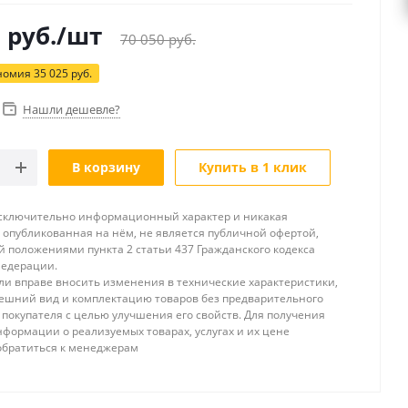
5
руб.
/шт
70 050
руб.
номия
35 025
руб.
Нашли дешевле?
В корзину
Купить в 1 клик
исключительно информационный характер и никакая
опубликованная на нём, не является публичной офертой,
 положениями пункта 2 статьи 437 Гражданского кодекса
Федерации.
и вправе вносить изменения в технические характеристики,
ешний вид и комплектацию товаров без предварительного
покупателя с целью улучшения его свойств. Для получения
формации о реализуемых товарах, услугах и их цене
обратиться к менеджерам