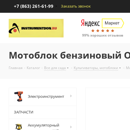
+7 (863) 261-61-99
Заказать звонок
99% хороших отзывов
Мотоблок бензиновый Oa
Главная
-
Каталог
-
Все для сада
-
Культиваторы, мотоблоки
-
Мо
Электроинструмент
ЗАПЧАСТИ
Аккумуляторный