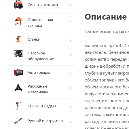
Силовая техника
Описание
Строительная
техника
Технические характе
Станки
мощность: 5,2 кВт / 7 
двигатель: бензинов
Насосное
оборудование
количество передач: 
ширина обработки п
Авто товары
глубина культивиров
объём топливного бак
Расходные
объём масляного бака
материалы
редуктор: механичес
сцепление: ременно
СПОРТ и ОТДЫХ
рабочие обороты дви
система зажигания: 
Ручной инструмент
расход топлива при п
колёса: пневматичес