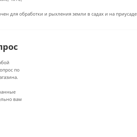
ен для обработки и рыхления земли в садах и на приусаде
прос
юбой
опрос по
агазина.
ванные
ельно вам