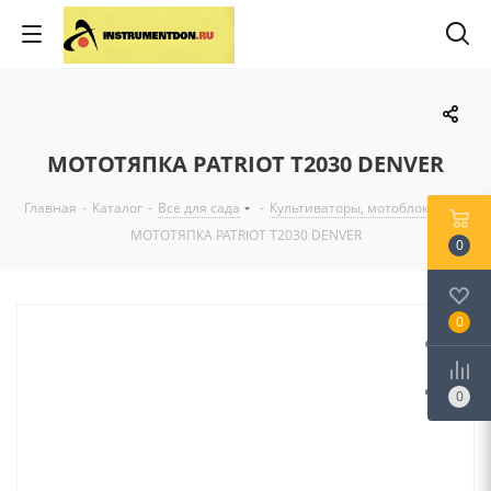
МОТОТЯПКА PATRIOT Т2030 DENVER
Главная
-
Каталог
-
Все для сада
-
Культиваторы, мотоблоки
-
МОТОТЯПКА PATRIOT Т2030 DENVER
0
0
0