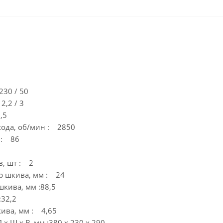
230 / 50
2,2 / 3
,5
хода, об/мин : 2850
) : 86
в, шт : 2
р шкива, мм : 24
кива, мм :88,5
:32,2
кива, мм : 4,65
 х Ш х В, мм :380 х 230 х 290