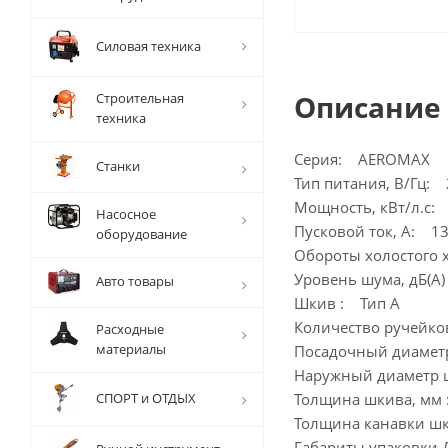
Силовая техника
Описание
Строительная
техника
Серия: AEROMAX
Станки
Тип питания, В/Гц: 
Мощность, кВт/л.с: 
Насосное
Пусковой ток, А: 13
оборудование
Обороты холостого 
Уровень шума, дБ(А
Авто товары
Шкив : Тип А
Количество ручейко
Расходные
материалы
Посадочный диамет
Наружный диаметр ш
СПОРТ и ОТДЫХ
Толщина шкива, мм 
Толщина канавки ш
Габариты упаковки Д