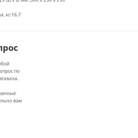
и, кг:16.7
прос
юбой
опрос по
агазина.
ванные
ельно вам