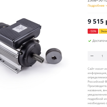
230В–50 Г
Подробнее
9 515
-
50
%
Эко
Достаточ
Сайт носит 
информация, 
определяемой
Российской 
Производител
названия, вн
уведомления 
подробной ин
необходимо 