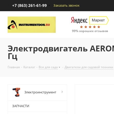
+7 (863) 261-61-99
Заказать звонок
99% хороших отзывов
Электродвигатель AEROMA
Гц
Главная
-
Каталог
-
Все для сада
-
Двигатели для садовой техники
Электроинструмент
ЗАПЧАСТИ