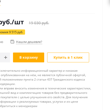
ц
руб.
/шт
19 030
руб.
номия
9 515
руб.
но
Нашли дешевле?
В корзину
Купить в 1 клик
исключительно информационный характер и никакая
опубликованная на нём, не является публичной офертой,
 положениями пункта 2 статьи 437 Гражданского кодекса
Федерации.
и вправе вносить изменения в технические характеристики,
ешний вид и комплектацию товаров без предварительного
покупателя с целью улучшения его свойств. Для получения
формации о реализуемых товарах, услугах и их цене
обратиться к менеджерам