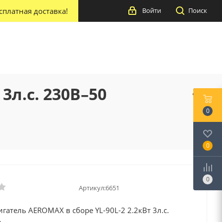
сплатная доставка!
Войти
Поиск
3л.с. 230В–50
0
0
0
Артикул:
6651
гатель AEROMAX в сборе YL-90L-2 2.2кВт 3л.с.