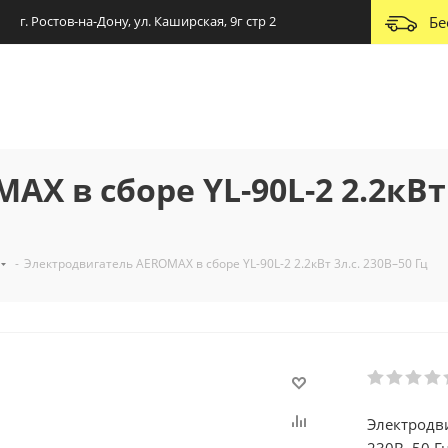
г. Ростов-на-Дону, ул. Каширская, 9г стр 2
Бе
X в сборе YL-90L-2 2.2кВт 
-
Электродвигатель AEROMAX в сборе YL-90L-2 2.2кВт 3л.с. 230В–50 Гц
Электродви