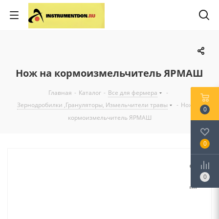
Нож на кормоизмельчитель ЯРМАШ
Главная
-
Каталог
-
Все для фермера
-
Зернодробилки ,Грануляторы, Измельчители травы
-
Нож на
0
кормоизмельчитель ЯРМАШ
0
0