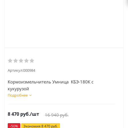
Артикул:
000984
Кормоизмельчитель Умница КБЭ-180К с
кукурузой
Подробнее
8 470
руб.
/шт
16 940
руб.
-
50
%
Экономия
8 470
руб.