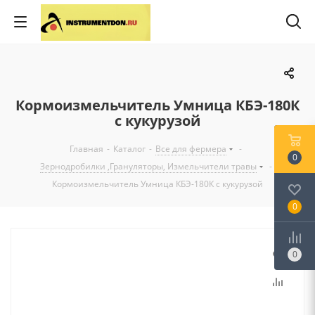
Кормоизмельчитель Умница КБЭ-180К
с кукурузой
Главная
-
Каталог
-
Все для фермера
-
0
Зернодробилки ,Грануляторы, Измельчители травы
-
Кормоизмельчитель Умница КБЭ-180К с кукурузой
0
0