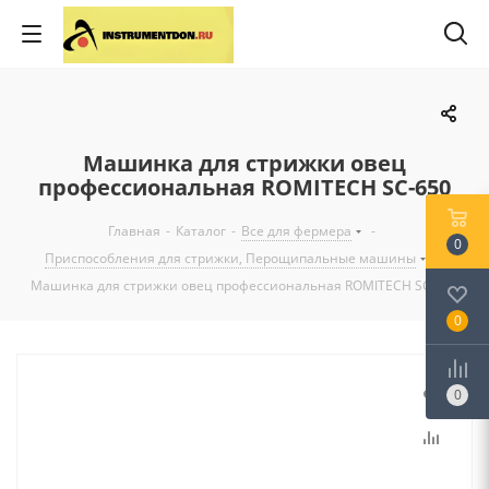
Машинка для стрижки овец
профессиональная ROMITECH SC-650
Главная
-
Каталог
-
Все для фермера
-
0
Приспособления для стрижки, Перощипальные машины
-
Машинка для стрижки овец профессиональная ROMITECH SC-650
0
0