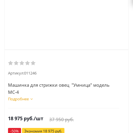
Артикул:
011246
Машинка для стрижки овец "Умница" модель
МС-4
Подробнее
18 975
руб.
/шт
37 950
руб.
-
50
%
Экономия
18 975
руб.