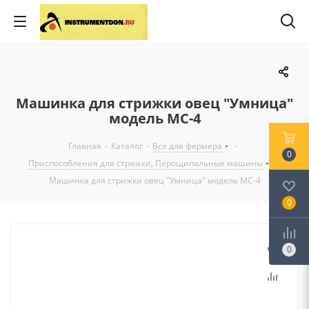
Машинка для стрижки овец "Умница"
модель МС-4
Главная
-
Каталог
-
Все для фермера
-
0
Приспособления для стрижки, Перощипальные машины
-
Машинка для стрижки овец "Умница" модель МС-4
0
0