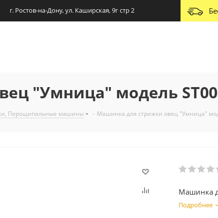
г. Ростов-на-Дону, ул. Каширская, 9г стр 2
Бе
вец "Умница" модель ST0
жки, Перощипальные машины
-
Машинка для стрижки овец "Умница" мо
Машинка д
Подробнее