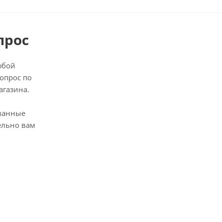
прос
юбой
опрос по
агазина.
ванные
ельно вам