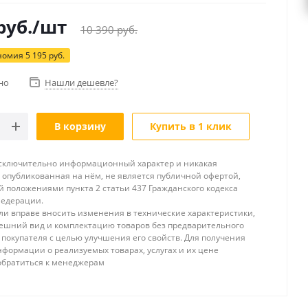
руб.
/шт
10 390
руб.
номия
5 195
руб.
но
Нашли дешевле?
В корзину
Купить в 1 клик
исключительно информационный характер и никакая
опубликованная на нём, не является публичной офертой,
 положениями пункта 2 статьи 437 Гражданского кодекса
Федерации.
и вправе вносить изменения в технические характеристики,
ешний вид и комплектацию товаров без предварительного
покупателя с целью улучшения его свойств. Для получения
формации о реализуемых товарах, услугах и их цене
обратиться к менеджерам