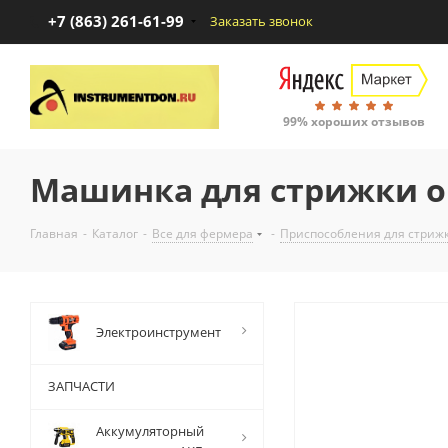
+7 (863) 261-61-99
Заказать звонок
99% хороших отзывов
Машинка для стрижки о
Главная
-
Каталог
-
Все для фермера
-
Приспособления для стри
Электроинструмент
ЗАПЧАСТИ
Аккумуляторный