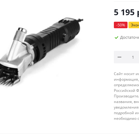
5 195
-
50
%
Эко
Достаточ
Сайт носит 
информация, 
определяемой
Российской 
Производител
названия, вн
уведомления 
подробной ин
необходимо 