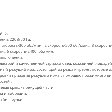
й: 6.
ния: 220В/50 Гц.
1 скорость-300 об./мин., 2 скорость-500 об./мин., 3 скорость
ин.; 6 скорость-2400 об./мин.
выключения.
ыстрой и качественной стрижки овец, коз,свиней, лошадей, 
ный режущий нож, состоящий из резца и гребня, которые и
ровки прижатия режущего ножа с помощью прижимного ви
стей .
евая крышка режущей части.
а и вибрации.
айн ручки.