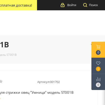
сплатная доставка!
Войти
Поиск
01В
0
дель ST001В
0
Артикул:
001702
0
ля стрижки овец "Умница" модель ST001В