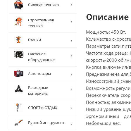
Силовая техника
Описание
Строительная
техника
Мощность: 450 Вт.
Количество скоросте
Станки
Параметры сети пита
Частота хода резца: 
Насосное
оборудование
скорость-2000 об./м
Кнопка включения/
Авто товары
Предназначена для б
Износостойкий смен
Расходные
Возможность регули
материалы
Переключатель скоро
Полностью алюмини
СПОРТ и ОТДЫХ
Низкий уровень шум
Эргономичный диз
Ручной инструмент
Небольшой вес.